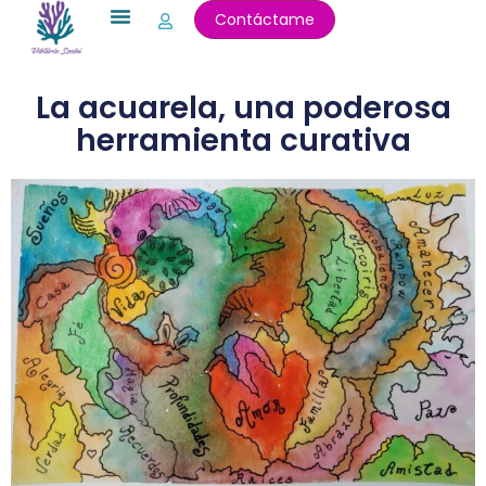
Ir
Contáctame
al
contenido
La acuarela, una poderosa
herramienta curativa